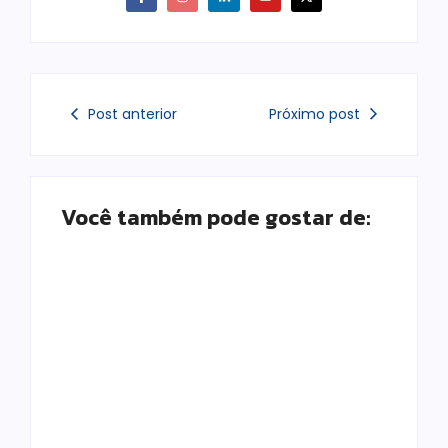
Post anterior
Próximo post
Você também pode gostar de:
Infraestrutura de
Segurança Digital e
Rede: a base
o Fator Humano:
invisível que
por que sua
sustenta o
empresa pode
funcionamento da
estar a um clique
sua empresa
de um problema