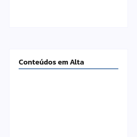
Conteúdos em Alta
Infraestrutura de
Segurança Digital e
Rede: a base
o Fator Humano:
invisível que
por que sua
sustenta o
empresa pode
funcionamento da
estar a um clique
sua empresa
de um problema