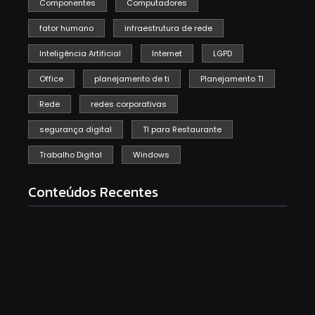
Componentes
Computadores
fator humano
infraestrutura de rede
Inteligência Artificial
Internet
LGPD
Office
planejamento de ti
Planejamento TI
Rede
redes corporativas
segurança digital
TI para Restaurante
Trabalho Digital
Windows
Conteúdos Recentes