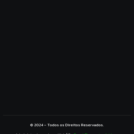
Segurança Digital e o Fator Humano: por que sua
empresa pode estar a um clique de um problema
2 de fevereiro de 2026
Casos de Sucesso Inovadesk com o Sucatão
Grajaú
26 de janeiro de 2026
© 2024 – Todos os Direitos Reservados.