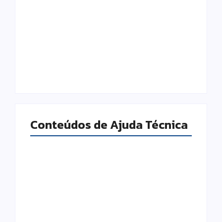
Infraestrutura de
Segurança Digital e
Rede: a base
o Fator Humano:
invisível que
por que sua
sustenta o
empresa pode
funcionamento da
estar a um clique
sua empresa
de um problema
Conteúdos de Ajuda Técnica