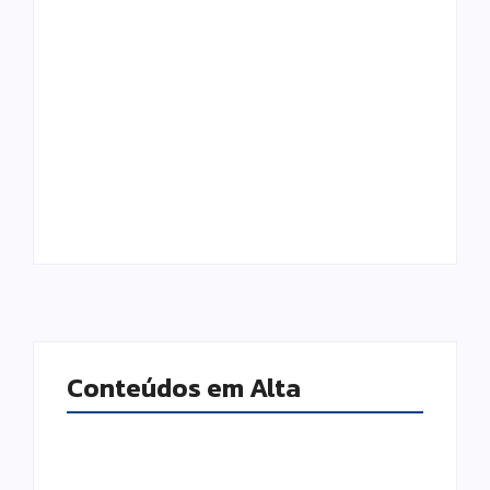
Infraestrutura de
Segurança Digital e
Rede: a base
o Fator Humano:
invisível que
por que sua
sustenta o
empresa pode
funcionamento da
estar a um clique
sua empresa
de um problema
Conteúdos em Alta